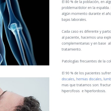
El 80 % de la población, en a
problema/dolor en la espalda. 
algún momento durante el año
bajas laborales.
Cada caso es diferente y parti
al paciente, hacemos una explo
complementarias y en base al
tratamiento.
Patologías frecuentes de la co
El 90 % de los pacientes sufre
discales
,
hernias discales
,
lumb
mas que tratamos son: fractura
hipercifosis e hiperlordosis.