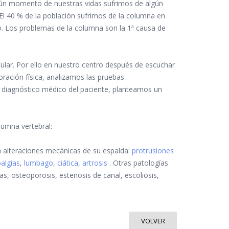
lgún momento de nuestras vidas sufrimos de algún
El 40 % de la población sufrimos de la columna en
. Los problemas de la columna son la 1ª causa de
cular. Por ello en nuestro centro después de escuchar
ración física, analizamos las pruebas
 diagnóstico médico del paciente, planteamos un
lumna vertebral:
n alteraciones mecánicas de su espalda:
protrusiones
algias
,
lumbago
,
ciática
,
artrosis
. Otras patologías
s, osteoporosis, estenosis de canal, escoliosis,
VOLVER