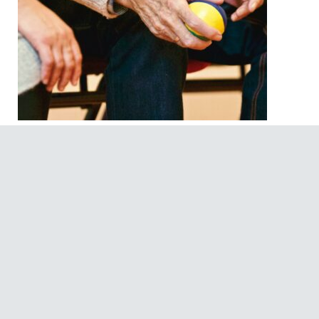
ENFERMEDAD DE
PARKINSON
03/03/2025
Alejandro
Artículos
,
Noticias
¿QUÉ ES LA ENFERMEDAD DE PARKINSON? Se trata de una
enfermedad neurodegenerativa, de curso crónico y progresivo,
con afectación multisistémica, afectando al sistema nervioso
central y periférico, es por ello que aparecen síntomas motores y
no motores. El Parkinson aparece debido a una degeneración
neuronal de la sustancia negra, disminuyendo los niveles de