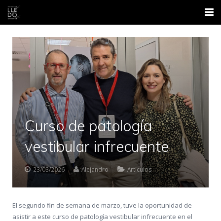
Inicio
Nosotros
Áreas
Contacto
Curso de patología
Formación
vestibular infrecuente
Blog
23/03/2026
Alejandro
Artículos
El segundo fin de semana de marzo, tuve la oportunidad de
asistir a este curso de patología vestibular infrecuente en el