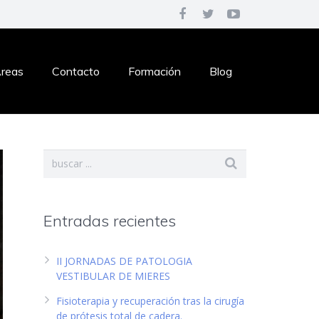
reas
Contacto
Formación
Blog
Entradas recientes
II JORNADAS DE PATOLOGIA
VESTIBULAR DE MIERES
Fisioterapia y recuperación tras la cirugía
de prótesis total de cadera.