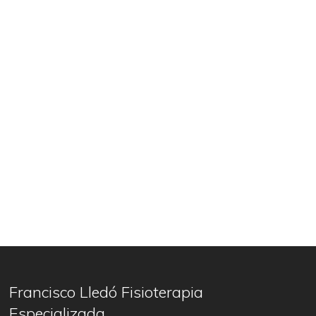
Francisco Lledó Fisioterapia
Especializada