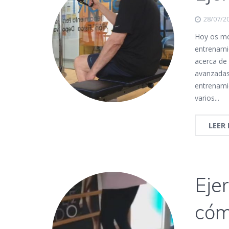
28/07/2
Hoy os mo
entrenami
acerca de 
avanzadas
entrenami
varios...
LEER
Eje
cóm