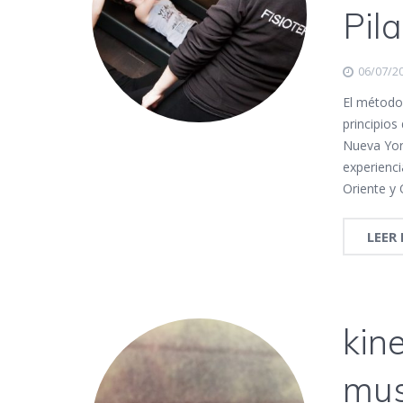
Pil
06/07/2
El método 
principios
Nueva Yor
experienc
Oriente y 
LEER
kine
mus