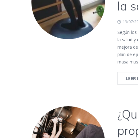
la s
19/07/2
Según los 
la salud y
mejora de
plan de e
masa muscu
LEER
¿Qu
pro