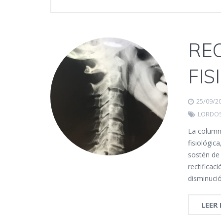
REC
FIS
25/09/2
LORDOS
La column
fisiológic
sostén de 
rectificac
disminuci
LEER