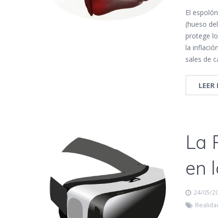
El espolón
(hueso del
protege l
la inflaci
sales de c
LEER
La 
en l
24/05/2
Realidad