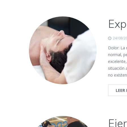
Exp
24/08/2
Dolor: La
normal, pe
excelente
situación 
no existe
LEER
Ejer