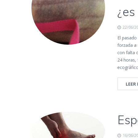
¿es 
22/06/2
El pasado 
forzada a
con falta 
24 horas, 
ecográfic
LEER
Esp
16/06/2