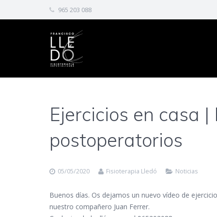
965 203 088
Ejercicios en casa |
postoperatorios
05/05/2020
Fisioterapia Lledó
Noticias
Buenos días. Os dejamos un nuevo vídeo de ejercicios 
nuestro compañero Juan Ferrer.