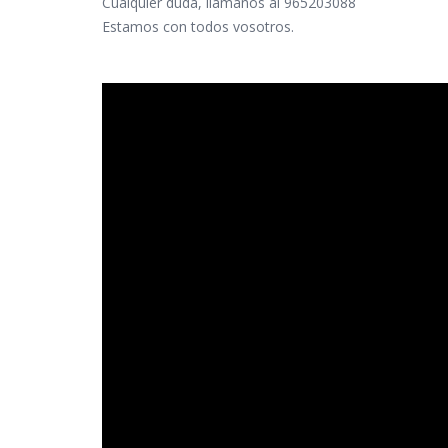
Cualquier duda, llámanos al 965203088
Estamos con todos vosotros.