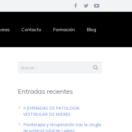
reas
Contacto
Formación
Blog
Entradas recientes
II JORNADAS DE PATOLOGIA
VESTIBULAR DE MIERES
Fisioterapia y recuperación tras la cirugía
de prótesis total de cadera.