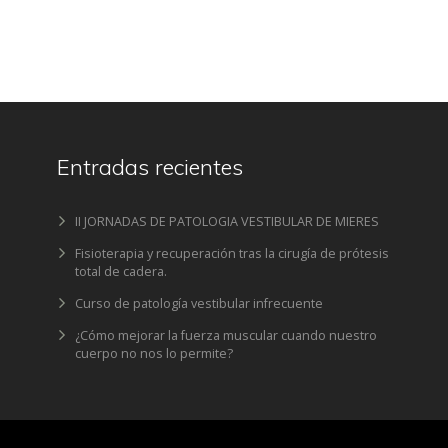
Entradas recientes
II JORNADAS DE PATOLOGIA VESTIBULAR DE MIERES
Fisioterapia y recuperación tras la cirugía de prótesis
total de cadera.
Curso de patología vestibular infrecuente
¿Cómo mejorar la fuerza muscular cuando nuestro
cuerpo no nos lo permite?