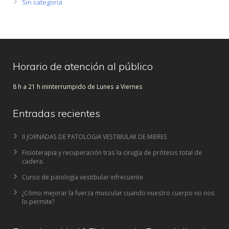
Sin categoría
Horario de atención al público
8 h a 21 h ininterrumpido de Lunes a Viernes
Entradas recientes
II JORNADAS DE PATOLOGIA VESTIBULAR DE MIERES
Fisioterapia y recuperación tras la cirugía de prótesis total de
cadera.
Curso de patología vestibular infrecuente
¿Cómo mejorar la fuerza muscular cuando nuestro cuerpo no nos
lo permite?