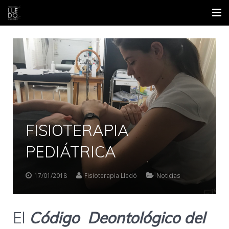
Inicio
Nosotros
Áreas
Contacto
FISIOTERAPIA
Formación
PEDIÁTRICA
Blog
17/01/2018
Fisioterapia Lledó
Noticias
El
Código Deontológico del