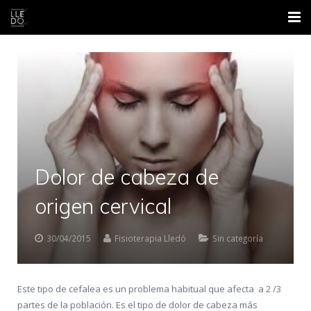
Inicio
Nosotros
Áreas
Contacto
Dolor de cabeza de
Formación
origen cervical
Blog
30/04/2015
Fisioterapia Lledó
Sin categoría
Este tipo de cefalea es un problema habitual que afecta a 2 /3
partes de la población. Es el tipo de dolor de cabeza más