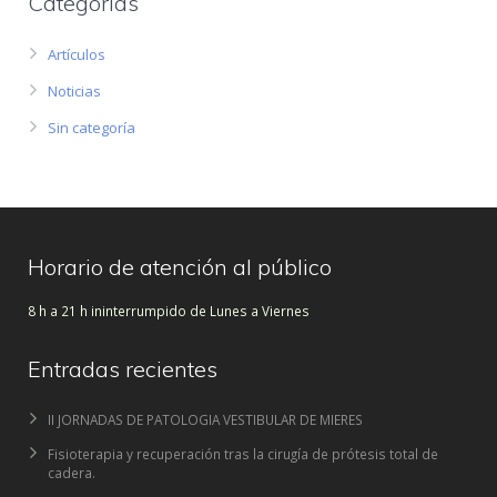
Categorías
Artículos
Noticias
Sin categoría
Horario de atención al público
8 h a 21 h ininterrumpido de Lunes a Viernes
Entradas recientes
II JORNADAS DE PATOLOGIA VESTIBULAR DE MIERES
Fisioterapia y recuperación tras la cirugía de prótesis total de
cadera.