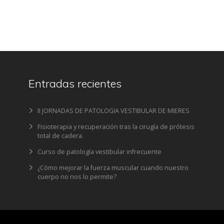
Entradas recientes
II JORNADAS DE PATOLOGIA VESTIBULAR DE MIERES
Fisioterapia y recuperación tras la cirugía de prótesis
total de cadera.
Curso de patología vestibular infrecuente
¿Cómo mejorar la fuerza muscular cuando nuestro
cuerpo no nos lo permite?