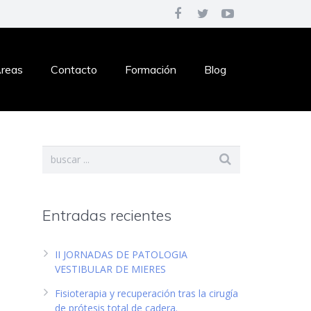
reas
Contacto
Formación
Blog
Entradas recientes
II JORNADAS DE PATOLOGIA
VESTIBULAR DE MIERES
Fisioterapia y recuperación tras la cirugía
de prótesis total de cadera.