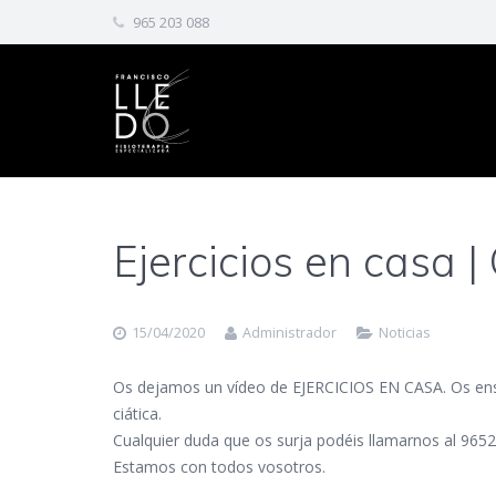
965 203 088
Ejercicios en casa |
15/04/2020
Administrador
Noticias
Os dejamos un vídeo de EJERCICIOS EN CASA. Os ense
ciática.
Cualquier duda que os surja podéis llamarnos al 965
Estamos con todos vosotros.