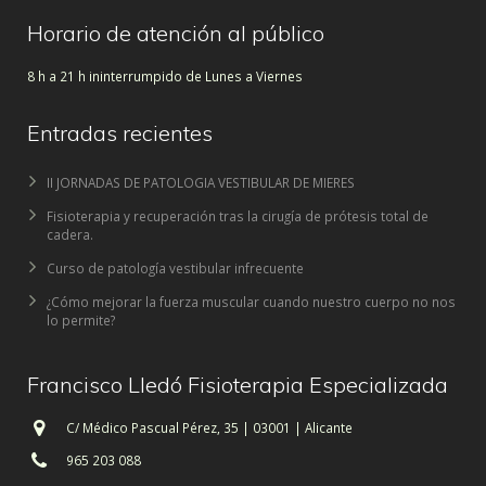
Horario de atención al público
8 h a 21 h ininterrumpido de Lunes a Viernes
Entradas recientes
II JORNADAS DE PATOLOGIA VESTIBULAR DE MIERES
Fisioterapia y recuperación tras la cirugía de prótesis total de
cadera.
Curso de patología vestibular infrecuente
¿Cómo mejorar la fuerza muscular cuando nuestro cuerpo no nos
lo permite?
Francisco Lledó Fisioterapia Especializada
C/ Médico Pascual Pérez, 35 | 03001 | Alicante
965 203 088