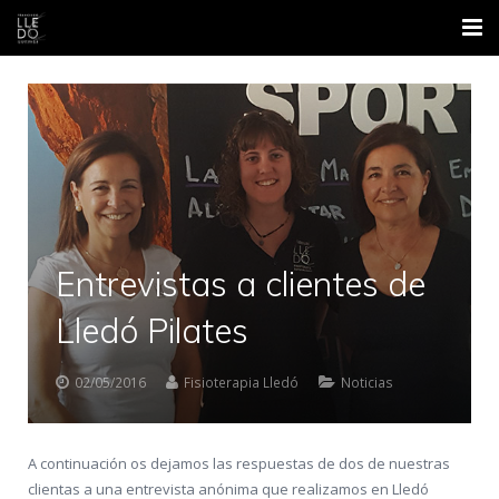
Inicio
Nosotros
Áreas
Contacto
Entrevistas a clientes de
Formación
Lledó Pilates
Blog
02/05/2016
Fisioterapia Lledó
Noticias
A continuación os dejamos las respuestas de dos de nuestras
clientas a una entrevista anónima que realizamos en Lledó