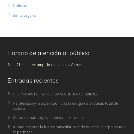
Noticias
Sin categoría
Horario de atención al público
8 h a 21 h ininterrumpido de Lunes a Viernes
Entradas recientes
II JORNADAS DE PATOLOGIA VESTIBULAR DE MIERES
Fisioterapia y recuperación tras la cirugía de prótesis total de
cadera.
Curso de patología vestibular infrecuente
¿Cómo mejorar la fuerza muscular cuando nuestro cuerpo no nos
lo permite?