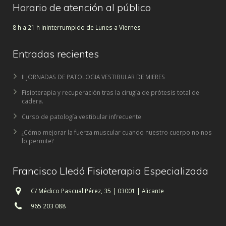
Horario de atención al público
8 h a 21 h ininterrumpido de Lunes a Viernes
Entradas recientes
II JORNADAS DE PATOLOGIA VESTIBULAR DE MIERES
Fisioterapia y recuperación tras la cirugía de prótesis total de
cadera.
Curso de patología vestibular infrecuente
¿Cómo mejorar la fuerza muscular cuando nuestro cuerpo no nos
lo permite?
Francisco Lledó Fisioterapia Especializada
C/ Médico Pascual Pérez, 35 | 03001 | Alicante
965 203 088