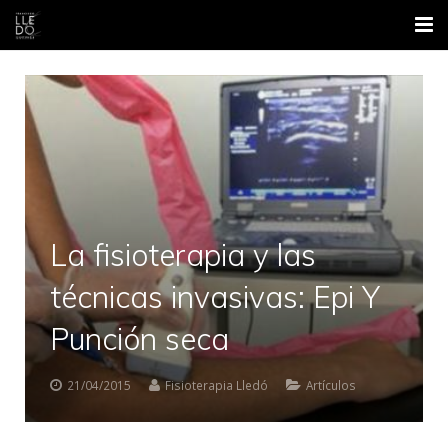
Inicio
Nosotros
Áreas
Contacto
La fisioterapia y las
Formación
técnicas invasivas: Epi Y
Blog
Punción seca
21/04/2015
Fisioterapia Lledó
Artículos