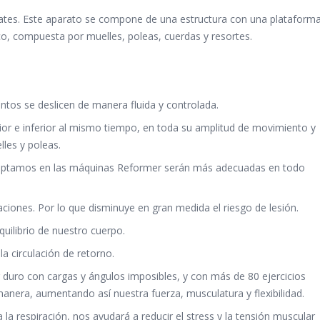
lates. Este aparato se compone de una estructura con una plataform
co, compuesta por muelles, poleas, cuerdas y resortes.
os se deslicen de manera fluida y controlada.
ior e inferior al mismo tiempo, en toda su amplitud de movimiento y
lles y poleas.
adoptamos en las máquinas Reformer serán más adecuadas en todo
aciones. Por lo que disminuye en gran medida el riesgo de lesión.
uilibrio de nuestro cuerpo.
a circulación de retorno.
 duro con cargas y ángulos imposibles, y con más de 80 ejercicios
manera, aumentando así nuestra fuerza, musculatura y flexibilidad.
 la respiración, nos ayudará a reducir el stress y la tensión muscular