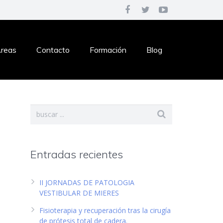
reas
Contacto
Formación
Blog
Entradas recientes
II JORNADAS DE PATOLOGIA
VESTIBULAR DE MIERES
Fisioterapia y recuperación tras la cirugía
de prótesis total de cadera.