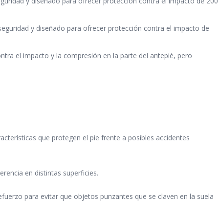
guridad y diseñado para ofrecer protección contra el impacto de 200
eguridad y diseñado para ofrecer protección contra el impacto de
ntra el impacto y la compresión en la parte del antepié, pero
acterísticas que protegen el pie frente a posibles accidentes
rencia en distintas superficies.
n refuerzo para evitar que objetos punzantes que se claven en la suela