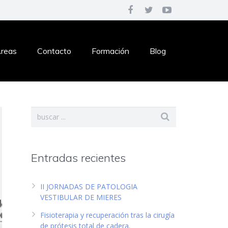
reas
Contacto
Formación
Blog
Entradas recientes
II JORNADAS DE PATOLOGIA
VESTIBULAR DE MIERES
Fisioterapia y recuperación tras la cirugía
de prótesis total de cadera.