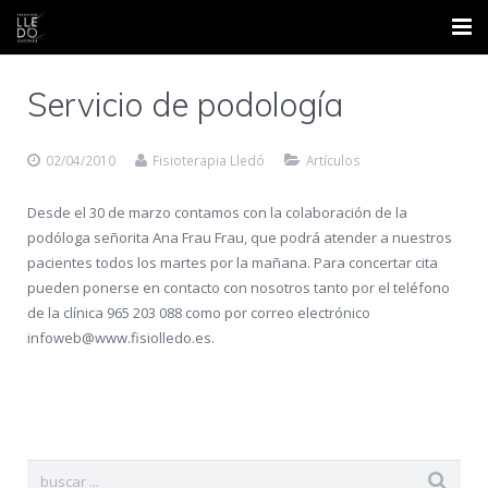
Inicio
Servicio de podología
Nosotros
02/04/2010
Fisioterapia Lledó
Artículos
Áreas
Desde el 30 de marzo contamos con la colaboración de la
Contacto
podóloga señorita Ana Frau Frau, que podrá atender a nuestros
pacientes todos los martes por la mañana. Para concertar cita
Formación
pueden ponerse en contacto con nosotros tanto por el teléfono
de la clínica 965 203 088 como por correo electrónico
Blog
infoweb@www.fisiolledo.es.