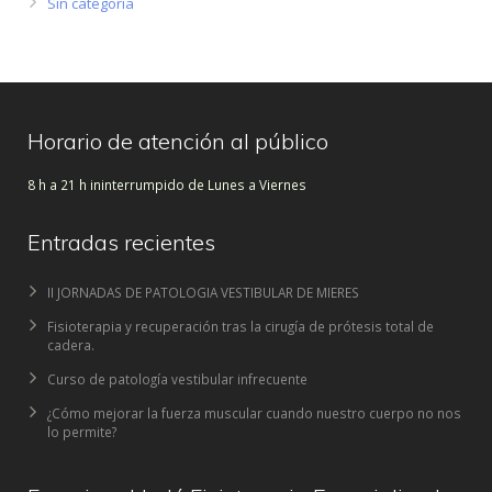
Sin categoría
Horario de atención al público
8 h a 21 h ininterrumpido de Lunes a Viernes
Entradas recientes
II JORNADAS DE PATOLOGIA VESTIBULAR DE MIERES
Fisioterapia y recuperación tras la cirugía de prótesis total de
cadera.
Curso de patología vestibular infrecuente
¿Cómo mejorar la fuerza muscular cuando nuestro cuerpo no nos
lo permite?