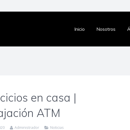
Inicio
Nosotros
Á
cicios en casa |
ajación ATM
020
Administrador
Noticias