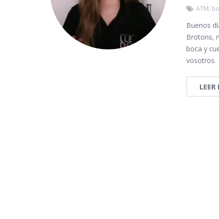
ATM
,
bo
Buenos dí
Brotons, n
boca y cu
vosotros.
LEER