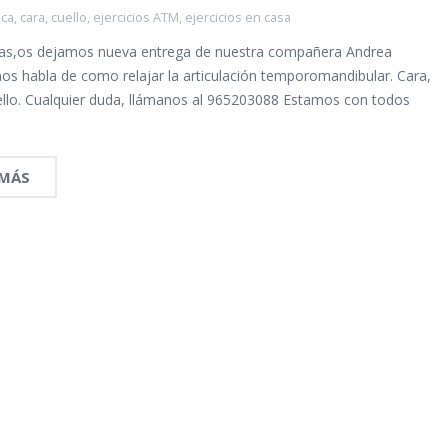
ca
,
cara
,
cuello
,
ejercicios ATM
,
ejercicios en casa
as,os dejamos nueva entrega de nuestra compañera Andrea
os habla de como relajar la articulación temporomandibular. Cara,
ello. Cualquier duda, llámanos al 965203088 Estamos con todos
 MÁS