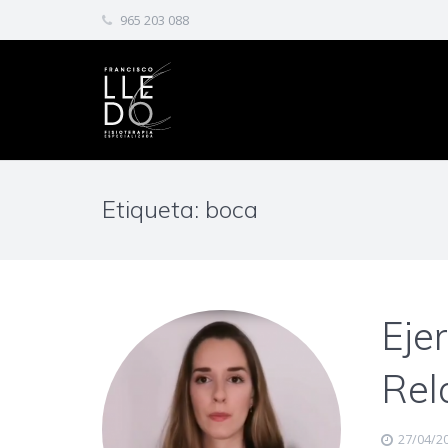
965 203 088
Etiqueta: boca
Ejer
Rel
27/04/2