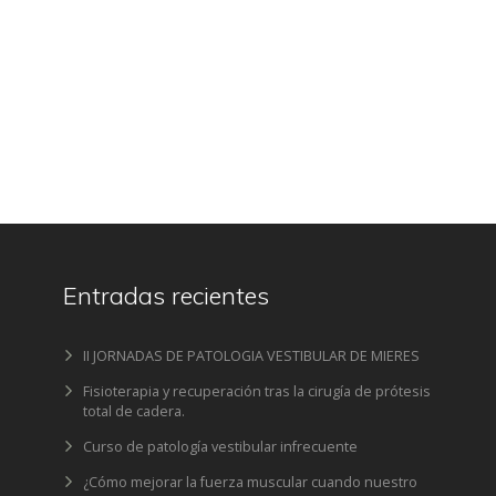
Entradas recientes
II JORNADAS DE PATOLOGIA VESTIBULAR DE MIERES
Fisioterapia y recuperación tras la cirugía de prótesis
total de cadera.
Curso de patología vestibular infrecuente
¿Cómo mejorar la fuerza muscular cuando nuestro