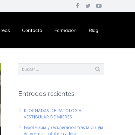
reas
Contacto
Formación
Blog
Entradas recientes
II JORNADAS DE PATOLOGIA
VESTIBULAR DE MIERES
Fisioterapia y recuperación tras la cirugía
de prótesis total de cadera.