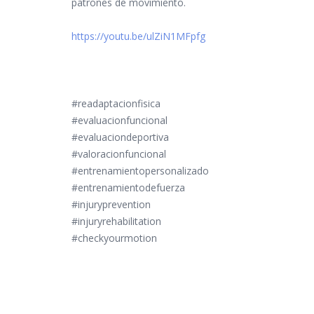
patrones de movimiento.
https://youtu.be/ulZiN1MFpfg
#readaptacionfisica
#evaluacionfuncional
#evaluaciondeportiva
#valoracionfuncional
#entrenamientopersonalizado
#entrenamientodefuerza
#injuryprevention
#injuryrehabilitation
#checkyourmotion