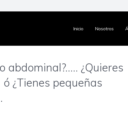
Inicio
Nosotros
Á
no abdominal?….. ¿Quieres
… ó ¿Tienes pequeñas
.