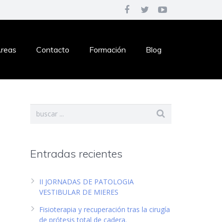
reas
Contacto
Formación
Blog
Entradas recientes
II JORNADAS DE PATOLOGIA
VESTIBULAR DE MIERES
Fisioterapia y recuperación tras la cirugía
de prótesis total de cadera.