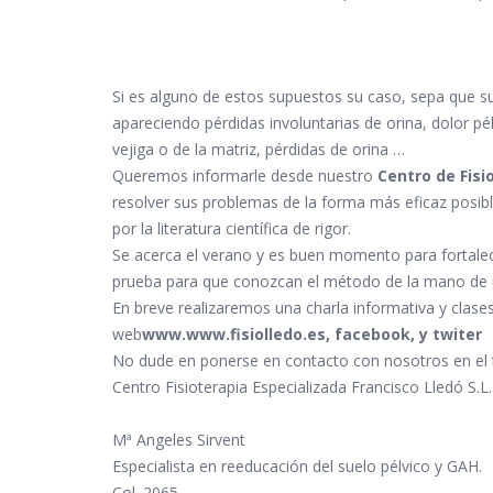
Si es alguno de estos supuestos su caso, sepa que su
apareciendo pérdidas involuntarias de orina, dolor pé
vejiga o de la matriz, pérdidas de orina …
Queremos informarle desde nuestro
Centro de Fisi
resolver sus problemas de la forma más eficaz posi
por la literatura científica de rigor.
Se acerca el verano y es buen momento para fortale
prueba para que conozcan el método de la mano de u
En breve realizaremos una charla informativa y clase
web
www.www.fisiolledo.es, facebook, y twiter
No dude en ponerse en contacto con nosotros en el
Centro Fisioterapia Especializada Francisco Lledó S.L.
Mª Angeles Sirvent
Especialista en reeducación del suelo pélvico y GAH.
Col. 2065