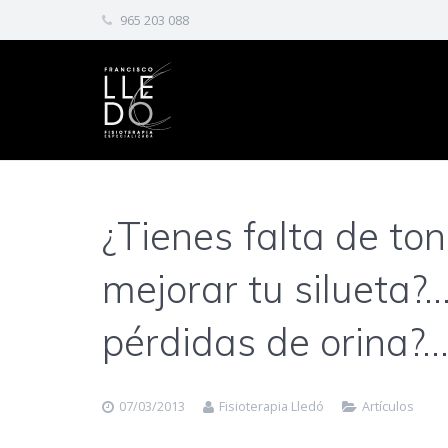
965 203 088
¿Tienes falta de to
mejorar tu silueta?
pérdidas de orina?…
07/03/2013
Fisioterapia Lledó
Artículos