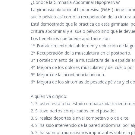
¿Conoce la Gimnasia Abdominal Hipopresiva?
La gimnasia abdominal hipopresiva (GAH ) tiene como
suelo pélvico así como la recuperación de la cintura 
Está demostrado que la práctica de esta gimnasia, po
cintura abdominal y el suelo pélvico sino que le devue
Los beneficios que puede aportante son:
1º. Fortalecimiento del abdomen y reducción de la gr
2º. Recuperación de la musculatura en el postparto.
3º. Fortalecimiento de la musculatura de la espalda en
4º. Mejora de los dolores musculares y del cuello por
5º. Mejora de la incontinencia urinaria.
6º. Mejora de los síntomas de pesadez pélvica y el dol
A quién va dirigido:
1. Si usted está o ha estado embarazada recientemen
2. Si tuvo partos complicados en el pasado.
3. Si realiza deportes a nivel competitivo o de elite.
4. Si ha sido intervenido de la pared abdominal por al
5. Si ha sufrido traumatismos importantes sobre la pe