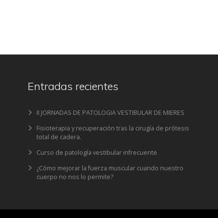
Entradas recientes
II JORNADAS DE PATOLOGIA VESTIBULAR DE MIERES
Fisioterapia y recuperación tras la cirugía de prótesis
total de cadera.
Curso de patología vestibular infrecuente
¿Cómo mejorar la fuerza muscular cuando nuestro
cuerpo no nos lo permite?