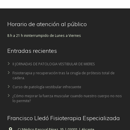
Horario de atención al público
8 h a 21 h ininterrumpido de Lunes a Viernes
Entradas recientes
II JORNADAS DE PATOLOGIA VESTIBULAR DE MIERES
Fisioterapia y recuperación tras la cirugía de prótesis total de
cadera.
Curso de patología vestibular infrecuente
¿Cómo mejorar la fuerza muscular cuando nuestro cuerpo no nos
lo permite?
Francisco Lledó Fisioterapia Especializada
C/ Médico Pascual Pérez, 35 | 03001 | Alicante