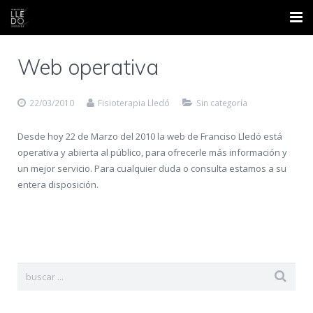
Inicio
Web operativa
Nosotros
22/03/2010
Fisioterapia Lledó
Sin categoría
Áreas
Desde hoy 22 de Marzo del 2010 la web de Franciso Lledó está
Contacto
operativa y abierta al público, para ofrecerle más información y
un mejor servicio. Para cualquier duda o consulta estamos a su
Formación
entera disposición.
Blog