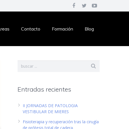
reas
Contacto
Formación
Blog
Entradas recientes
II JORNADAS DE PATOLOGIA
VESTIBULAR DE MIERES
Fisioterapia y recuperación tras la cirugía
de prótesis total de cadera.