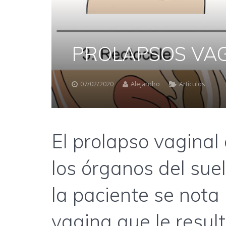
PROLAPSOS VA
07/02/2020
Alejandro
Artículos
El prolapso vaginal 
los órganos del sue
la paciente se nota 
vagina que le resul