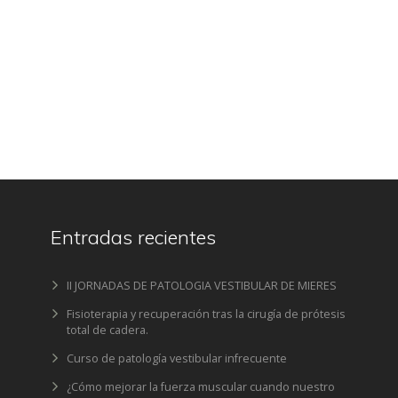
Entradas recientes
II JORNADAS DE PATOLOGIA VESTIBULAR DE MIERES
Fisioterapia y recuperación tras la cirugía de prótesis
total de cadera.
Curso de patología vestibular infrecuente
¿Cómo mejorar la fuerza muscular cuando nuestro