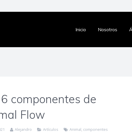
Inicio
Nosotros
Á
 6 componentes de
mal Flow
021
Alejandro
Artículos
Animal
,
componentes