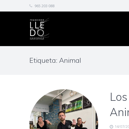
965 203 088
Etiqueta: Animal
Los
Ani
14/07/2