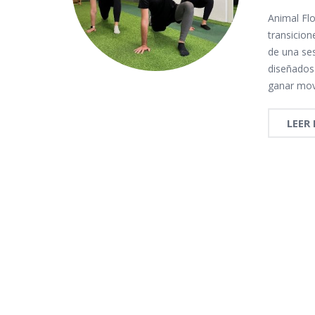
Animal Fl
transicio
de una se
diseñados
ganar mov
LEER