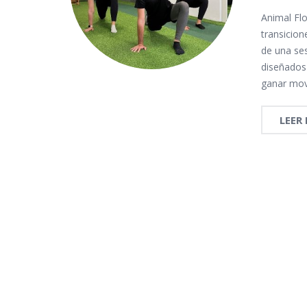
Animal Fl
transicio
de una se
diseñados
ganar mov
LEER