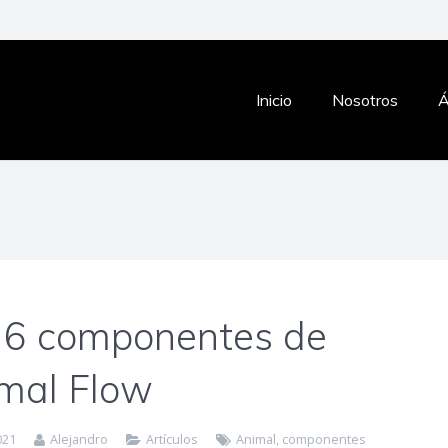
Inicio
Nosotros
Á
 6 componentes de
mal Flow
021
Alejandro
Artículos
Animal
,
componentes