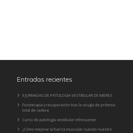
Entradas recientes
II JORNADAS DE PATOLOGIA VESTIBULAR DE MIERES
Fisioterapia y recuperación tras la cirugía de prótesis
total de cadera.
Curso de patología vestibular infrecuente
¿Cómo mejorar la fuerza muscular cuando nuestro