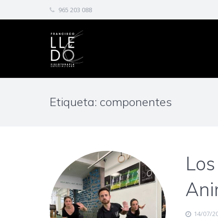
965 203 088
Etiqueta: componentes
Los
Ani
14/07/2