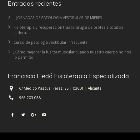
Entradas recientes
II JORNADAS DE PATOLOGIA VESTIBULAR DE MIERES
Fisioterapia y recuperación tras la cirugía de prótesis total de
cadera.
Curso de patología vestibular infrecuente
¿Cómo mejorar la fuerza muscular cuando nuestro cuerpo no nos
lo permite?
Francisco Lledó Fisioterapia Especializada
C/ Médico Pascual Pérez, 35 | 03001 | Alicante
965 203 088