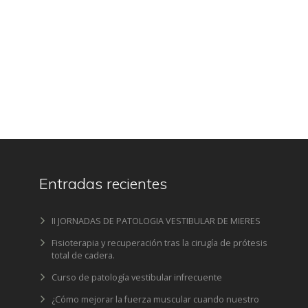
Entradas recientes
II JORNADAS DE PATOLOGIA VESTIBULAR DE MIERES
Fisioterapia y recuperación tras la cirugía de prótesis
total de cadera.
Curso de patología vestibular infrecuente
¿Cómo mejorar la fuerza muscular cuando nuestro