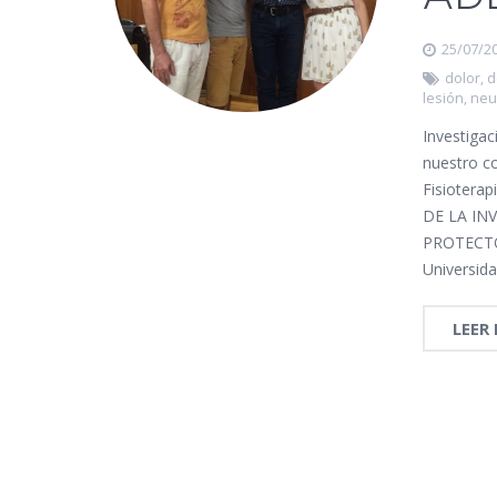
25/07/2
dolor
,
d
lesión
,
neu
Investigac
nuestro c
Fisioterap
DE LA IN
PROTECTÓ
Universida
LEER