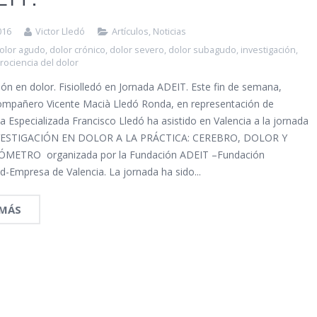
016
Victor Lledó
Artículos
,
Noticias
olor agudo
,
dolor crónico
,
dolor severo
,
dolor subagudo
,
investigación
,
rociencia del dolor
ión en dolor. Fisiolledó en Jornada ADEIT. Este fin de semana,
ompañero Vicente Macià Lledó Ronda, en representación de
ia Especializada Francisco Lledó ha asistido en Valencia a la jornada
VESTIGACIÓN EN DOLOR A LA PRÁCTICA: CEREBRO, DOLOR Y
METRO organizada por la Fundación ADEIT –Fundación
d-Empresa de Valencia. La jornada ha sido...
 MÁS