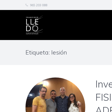
965 203 088
Etiqueta: lesión
Inv
FIS
ADE