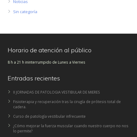
Noticias
Sin categoría
Horario de atención al público
8 h a 21 h ininterrumpido de Lunes a Viernes
Entradas recientes
II JORNADAS DE PATOLOGIA VESTIBULAR DE MIERES
Fisioterapia y recuperación tras la cirugía de prótesis total de
cadera.
Curso de patología vestibular infrecuente
¿Cómo mejorar la fuerza muscular cuando nuestro cuerpo no nos
lo permite?