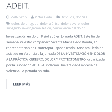
ADEIT.
25/07/2016
Victor Lledó
Artículos
,
Noticias
dolor
,
dolor agudo
,
dolor crónico
,
dolor severo
,
dolor
subagudo
,
investigación
,
lesión
,
neurociencia del dolor
Investigación en dolor. Fisiolledó en Jornada ADEIT. Este fin de
semana, nuestro compañero Vicente Macià Lledó Ronda, en
representación de Fisioterapia Especializada Francisco Lledó ha
asistido en Valencia a la jornada DE LA INVESTIGACIÓN EN DOLOR
A LA PRÁCTICA: CEREBRO, DOLOR Y PROTECTÓMETRO organizada
por la Fundación ADEIT –Fundación Universidad-Empresa de
Valencia. La jornada ha sido...
LEER MÁS